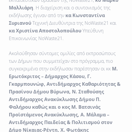
εκπαιδευτικών δράσεων της NoWaste21,
κo Μάρκο
Μαλλιάρη
. Η διαχείριση και ο συντονισμός της
εκδήλωσης έγιναν από την
κα Κωνσταντίνα
Συριανού
Τεχνική Διευθύντρια της NoWaste21 και
κα Χριστίνα Αποστολοπούλου
Υπεύθυνη
Επικοινωνίας ΝοWaste21.
Ακολούθησαν σύντομες ομιλίες από εκπροσώπους
των Δήμων που συμμετείχαν στο πρόγραμμα, πιο
συγκεκριμένα στην εκδήλωσαν παρέστησαν οι κκ
Μ.
Ερωτόκριτος – Δήμαρχος Κάσου, Γ.
Γκαρμπουνώφ, Αντιδήμαρχος Καθαριότητας &
Πρασίνου Δήμου Βύρωνα, Ν. Σταθούσης
Αντιδήμαρχος Ανακύκλωσης Δήμου Π.
Φαλήρου καθώς και ο κος Μ. Βατσινάς
Προϊστάμενος Ανακύκλωσης, Α. Μάλαμα –
Αντιδήμαρχος Παιδείας & Πολιτισμού στον
Δήμο Νίκαιας-Ρέντη, Χ. Φωτάκης