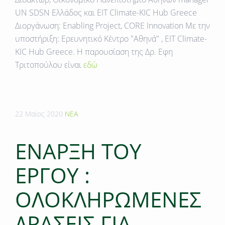
UN SDSN Ελλάδος και EIT Climate-KIC Hub Greece
Διοργάνωση: Enabling Project, CORE Innovation Με την
υποστήριξη: Ερευνητικό Κέντρο "Αθηνά" , EIT Climate-
KIC Hub Greece. Η παρουσίαση της Δρ. Εφη
Τριτοπούλου είναι
εδώ
22 Μαϊος 2020
ΝΕΑ
ΕΝΑΡΞΗ ΤΟΥ
ΕΡΓΟΥ :
ΟΛΟΚΛΗΡΩΜΕΝΕΣ
ΔΡΑΣΕΙΣ ΓΙΑ