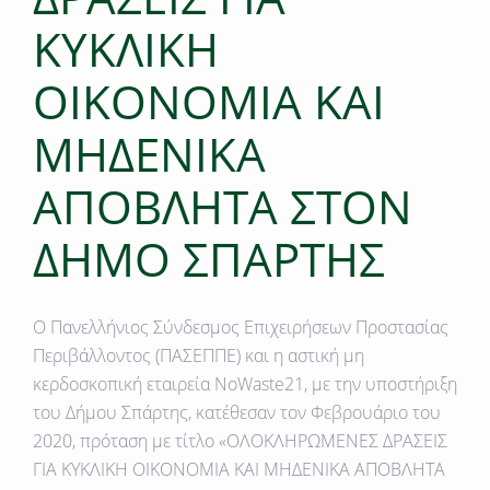
ΚΥΚΛΙΚΗ
ΟΙΚΟΝΟΜΙΑ ΚΑΙ
ΜΗΔΕΝΙΚΑ
ΑΠΟΒΛΗΤΑ ΣΤΟN
ΔΗΜΟ ΣΠΑΡΤΗΣ
Ο
Πανελλήνιος Σύνδεσμος Επιχειρήσεων Προστασίας
Περιβάλλοντος (ΠΑΣΕΠΠΕ)
και η αστική μη
κερδοσκοπική εταιρεία
NoWaste21
, με την υποστήριξη
του Δήμου Σπάρτης, κατέθεσαν τον Φεβρουάριο του
2020, πρόταση με τίτλο «ΟΛΟΚΛΗΡΩΜΕΝΕΣ ΔΡΑΣΕΙΣ
ΓΙΑ ΚΥΚΛΙΚΗ ΟΙΚΟΝΟΜΙΑ ΚΑΙ ΜΗΔΕΝΙΚΑ ΑΠΟΒΛΗΤΑ