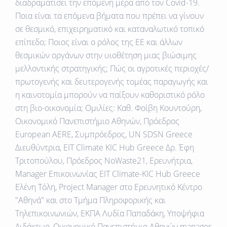
διαδραματίσει την επόμενη μέρα από τον Covid-19.
Ποια είναι τα επόμενα βήματα που πρέπει να γίνουν
σε θεσμικό, επιχειρηματικό και καταναλωτικό τοπικό
επίπεδο; Ποιος είναι ο ρόλος της ΕΕ και άλλων
θεσμικών οργάνων στην υιοθέτηση μιας βιώσιμης
μελλοντικής στρατηγικής; Πώς οι αγροτικές περιοχές/
πρωτογενής και δευτερογενής τομέας παραγωγής και
η καινοτομία μπορούν να παίξουν καθοριστικό ρόλο
στη βιο-οικονομία; Ομιλίες: Καθ. Φοίβη Κουντούρη,
Οικονομικό Πανεπιστήμιο Αθηνών, Πρόεδρος
European AERE, Συμπρόεδρος, UN SDSN Greece
Διευθύντρια, EIT Climate KIC Hub Greece Δρ. Έφη
Τριτοπούλου, Πρόεδρος NoWaste21, Ερευνήτρια,
Manager Επικοινωνίας EIT Climate-KIC Hub Greece
Ελένη Τόλη, Project Manager στο Ερευνητικό Κέντρο
"Αθηνά" και στο Τμήμα Πληροφορικής και
Τηλεπικοινωνιών, ΕΚΠΑ Λυδία Παπαδάκη, Υποψήφια
Διδάκτωρ, Οικονομικό Πανεπιστήμιο Αθηνών manager