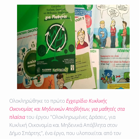
Ολοκληρώθηκε το πρώτο
Εγχειρίδιο Κυκλικής
Οικονομίας και Μηδενικών Αποβλήτων, για μαθητές
στα
πλαίσια
του έργου
"Ολοκληρωμένες Δράσεις, για
Κυκλική Οικονομία και Μηδενικά Απόβλητα στον
Δήμο Σπάρτης",
ένα έργο, που υλοποιείται από τον