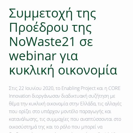
Συμμετοχή της
Προέδρου της
NoWaste21 σε
webinar για
κυκλική οικονομία
Στις 22 Ιουνίου 2020, το Enabling Project και η CORE
Innovation διοργάνωσαν διαδικτυακή συζήτηση με
θέμα την κυκλική οικονομία στην Ελλάδα, τις αλλαγές
που ορίζει στο υπάρχον μοντέλο παραγωγής και
κατανάλωσης, τις συμμαχίες που αναπτύσσονται στο
οικοσύστημά της και το ρόλο που μπορεί να