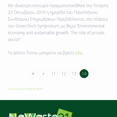
Με ιδιαίτερη επιτυχία πραγματοποιήθηκε την Τετάρτη
23 Οκτωβρίου 2019 η ημερίδα του Πανελλήνιου
Συνδέσμου Επιχειρήσεων Περιβάλλοντος στο πλαίσιο
του GreenTech Symposium, με θέμα “Environmental
economy and sustainable growth. The role of private
sector”.
To Δελτίο Τύπου μπορείτε να βρείτε
εδώ
11
12
13
14
FaLang translation system by Faboba