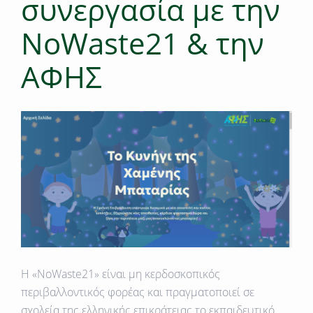
συνεργασία με την
NoWaste21 & την
ΑΦΗΣ
Η «NoWaste21» είναι μη κερδοσκοπικός
περιβαλλοντικός φορέας και πραγματοποιεί σε
σχολεία της ελληνικής επικράτειας το εκπαιδευτικό