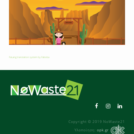
FaLang translation system by Faboba
Copyright © 2019 NoWaste21
Υλοποίηση:
opk.gr