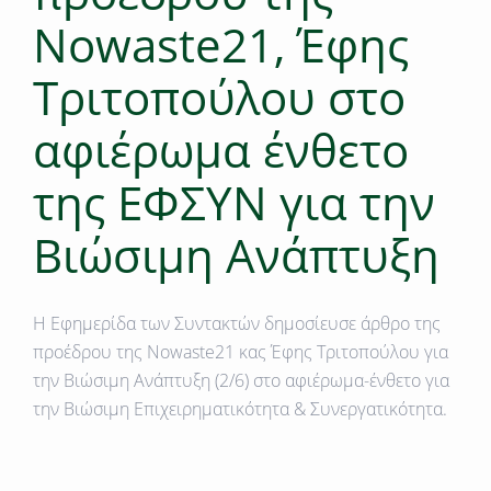
Νοwaste21, Έφης
Τριτοπούλου στο
αφιέρωμα ένθετο
της ΕΦΣΥΝ για την
Βιώσιμη Ανάπτυξη
H Eφημερίδα των Συντακτών δημοσίευσε άρθρο της
προέδρου της Νowaste21 κας Έφης Τριτοπούλου για
την Βιώσιμη Ανάπτυξη (2/6) στο αφιέρωμα-ένθετο για
την Βιώσιμη Επιχειρηματικότητα & Συνεργατικότητα.