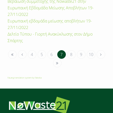
Βεβαίωση συμμετοχής της Nowaste21 στην
Ευρωπαική Εβδομάδα Μείωσης Αποβλήτων 19-
27/11/2022
Ευρωπαική εβδομάδα μείωσης αποβλήτων 19-
27/11/2022
Δελτίο Τύπου - Γιορτή Ανακύκλωσης στον Δήμο
Σπάρτης
4
5
6
7
8
9
10
FaLang translation system by Faboba