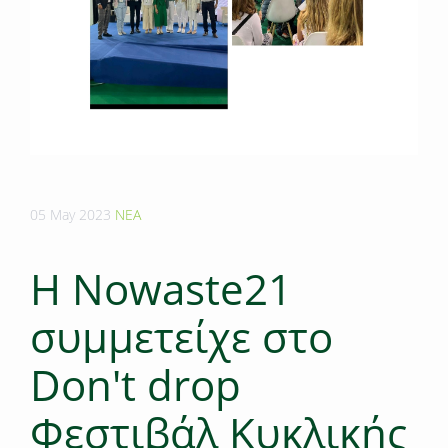
05 May 2023
ΝΕΑ
Η Νοwaste21
συμμετείχε στο
Don't drop
Φεστιβάλ Κυκλικής