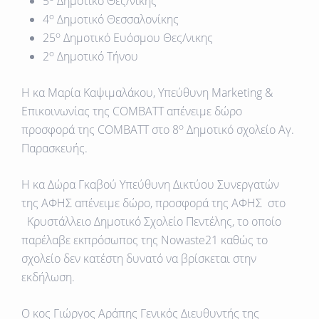
5
Δημοτικό Θες/νικης
ο
4
Δημοτικό Θεσσαλονίκης
ο
25
Δημοτικό Ευόσμου Θες/νικης
ο
2
Δημοτικό Τήνου
Η
κα Μαρία Καψιμαλάκου, Υπεύθυνη Μ
arketing
&
Επικοινωνίας της COMBATT
απένειμε δώρο
ο
προσφορά της COMBATT στο
8
Δημοτικό σχολείο Αγ.
Παρασκευής.
Η
κα Δώρα Γκαβού Υπεύθυνη Δικτύου Συνεργατών
της ΑΦΗΣ
απένειμε δώρο, προσφορά της ΑΦΗΣ στο
Κρυστάλλειο Δημοτικό Σχολείο Πεντέλης
, το οποίο
παρέλαβε εκπρόσωπος της Nowaste21 καθώς το
σχολείο δεν κατέστη δυνατό να βρίσκεται στην
εκδήλωση.
O
κος Γιώργος Αράπης Γενικός Διευθυντής της