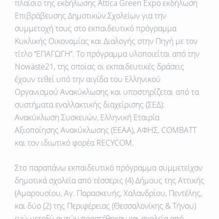
πλαίσιο της εκδήλωσης Attica Green Expo εκδήλωση
Επιβράβευσης Δημοτικών Σχολείων για την
συμμετοχή τους στο εκπαιδευτικό πρόγραμμα
Κυκλικής Οικονομίας και Διαλογής στην Πηγή με τον
τίτλο
‘’ΕΠΑΓΩΓΗ’’
. Tο πρόγραμμα υλοποιείται από την
Nowaste21, της οποίας οι εκπαιδευτικές δράσεις
έχουν τεθεί υπό την αιγίδα
του Ελληνικού
Οργανισμού
Ανακύκλωσης
και υποστηρίζεται από τα
συστήματα εναλλακτικής διαχείρισης (ΣΕΔ):
A
νακύκλωση Συσκευών, E
λληνική Εταιρία
Αξιοποίησης Ανακύκλωσης (EEAA
), ΑΦΗΣ, COMBATT
και τον ιδιωτικό φορέα
RECYCOM
.
Στο παραπάνω εκπαιδευτικό πρόγραμμα συμμετείχαν
δημοτικά σχολεία από τέσσερις (4) Δήμους της Αττικής
(Αμαρουσίου, Αγ. Παρασκευής, Χαλανδρίου, Πεντέλης,
και δύο (2) της Περιφέρειας (Θεσσαλονίκης & Τήνου)
ενώ μεταξύ αυτών προστέθηκαν και σχολεία από