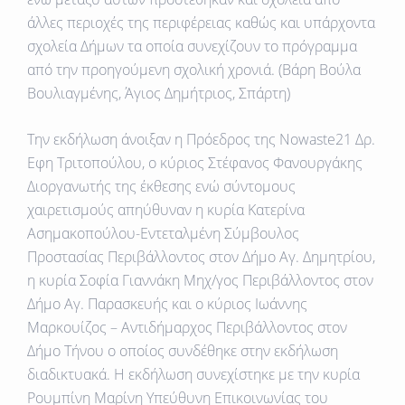
άλλες περιοχές της περιφέρειας καθώς και υπάρχοντα
σχολεία Δήμων τα οποία συνεχίζουν το πρόγραμμα
από την προηγούμενη σχολική χρονιά. (Βάρη Βούλα
Βουλιαγμένης, Άγιος Δημήτριος, Σπάρτη)
Την εκδήλωση άνοιξαν
η Πρόεδρος της Νο
waste
21 Δρ.
Εφη Τριτοπούλου
, ο κύριος
Στέφανος Φανουργάκης
Διοργανωτής της έκθεσης
ενώ σύντομους
χαιρετισμούς απηύθυναν η κυρία
Κατερίνα
Ασημακοπούλου-Εντεταλμένη Σύμβουλος
Προστασίας Περιβάλλοντος στον Δήμο Αγ. Δημητρίου
,
η κυρία
Σοφία Γιαννάκη Μηχ/γος Περιβάλλοντος στον
Δήμο Αγ. Παρασκευής
και ο κύριος
Ιωάννης
Μαρκουίζος – Αντιδήμαρχος Περιβάλλοντος στον
Δήμο Τήνου
ο οποίος συνδέθηκε στην εκδήλωση
διαδικτυακά. Η εκδήλωση συνεχίστηκε με την κυρία
Ρουμπίνη Μαρίνη
Υπεύθυνη Επικοινωνίας του