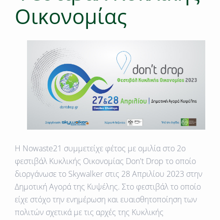
Οικονομίας
H
Nowaste21
συμμετείχε φέτος με ομιλία στο 2ο
φεστιβάλ
Κυκλικής Οικονομίας
Don't Drop το οποίο
διοργάνωσε το Skywalker στις 28 Απριλίου 2023 στην
Δημοτική Αγορά της Κυψέλης. Στο φεστιβάλ το οποίο
είχε στόχο την ενημέρωση και ευαισθητοποίηση των
πολιτών σχετικά με τις αρχές της Κυκλικής